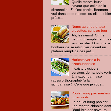
Quelle merveilleuse
saveur que celle de la
citronnelle! Et c'est particulièrement
vrai dans cette recette, où elle est bie
prése...
Nems au chou et aux
crevettes, cuits au four
Ah, les nems! On ne
peut tout simplement pa
leur résister. Et si on a le
bonheur de se retrouver devant un
plateau rempli de ces pet...
Haricots verts à la
szechuannaise
Il existe plusieurs
versions de haricots vert
à la szechuannaise
(aussi orthographié "à la
sichuanaise"). Celle que je vous...
Poulet kung pao meilleur
qu'au resto
Le poulet kung pao est
une recette chinoise don
l'équilibre des saveurs