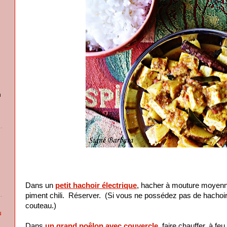
n
Dans un
petit hachoir électrique
, hacher à mouture moyenne l
piment chili. Réserver. (Si vous ne possédez pas de hachoir 
couteau.)
u
Dans
un grand poêlon avec couvercle
, faire chauffer, à fe