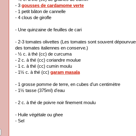
- 3
gousses de cardamome verte
- 1 petit bâton de cannelle
- 4 clous de girofle
- Une quinzaine de feuilles de cari
- 2-3 tomates olivettes (Les tomates sont souvent dépourvues d
des tomates italiennes en conserve.)
- ½ c. à thé (cc) de curcuma
- 2 c. à thé (cc) coriandre moulue
- 1 c. à thé (cc) cumin moulu
- 1½ c. à thé (cc)
garam masala
- 1 grosse pomme de terre, en cubes d'un centimètre
- 1½ tasse (375ml) d'eau
- 2 c. à thé de poivre noir finement moulu
- Huile végétale ou ghee
- Sel