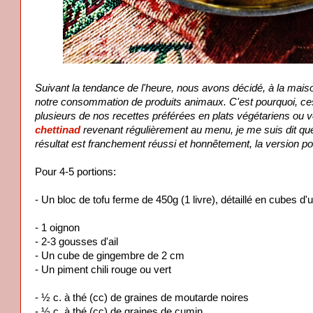
Suivant la tendance de l'heure, nous avons décidé, à la maison
notre consommation de produits animaux. C'est pourquoi, ces 
plusieurs de nos recettes préférées en plats végétariens ou
chettinad
revenant régulièrement au menu, je me suis dit que 
résultat est franchement réussi et honnêtement, la version 
Pour 4-5 portions:
- Un bloc de tofu ferme de 450g (1 livre), détaillé en cubes d'
- 1 oignon
- 2-3 gousses d'ail
- Un cube de gingembre de 2 cm
- Un piment chili rouge ou vert
- ½ c. à thé (cc) de graines de moutarde noires
- ½ c. à thé (cc) de graines de cumin