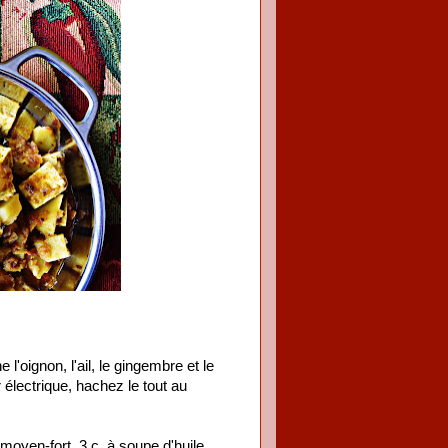
'oignon, l'ail, le gingembre et le
électrique, hachez le tout au
u moyen-fort, 3 c. à soupe d'huile