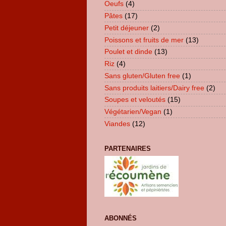
Oeufs
(4)
Pâtes
(17)
Petit déjeuner
(2)
Poissons et fruits de mer
(13)
Poulet et dinde
(13)
Riz
(4)
Sans gluten/Gluten free
(1)
Sans produits laitiers/Dairy free
(2)
Soupes et veloutés
(15)
Végétarien/Vegan
(1)
Viandes
(12)
PARTENAIRES
ABONNÉS