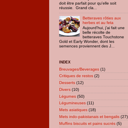
doit être parfait pour qu'elle soit
réussie. Grand cla...
Betteraves rôties aux
herbes et au feta
Aujourd'hui, j'ai fait une
belle récolte de
betteraves Touchstone
Gold et Early Wonder, dont les
semences proviennent des J...
INDEX
Breuvages/Beverages
(1)
Critiques de restos
(2)
Desserts
(12)
Divers
(10)
Légumes
(50)
Légumineuses
(11)
Mets asiatiques
(18)
Mets indo-pakistanais et bengalis
(27)
Muffins biscuits et pains sucrés
(5)