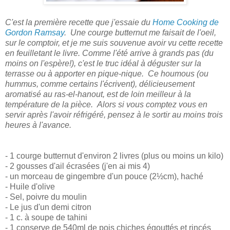
C'est la première recette que j'essaie du
Home Cooking de
Gordon Ramsay
. Une courge butternut me faisait de l'oeil,
sur le comptoir, et je me suis souvenue avoir vu cette recette
en feuilletant le livre. Comme l'été arrive à grands pas (du
moins on l'espère!), c'est le truc idéal à déguster sur la
terrasse ou à apporter en pique-nique. Ce houmous (ou
hummus, comme certains l'écrivent), délicieusement
aromatisé au ras-el-hanout, est de loin meilleur à la
température de la pièce. Alors si vous comptez vous en
servir après l'avoir réfrigéré, pensez à le sortir au moins trois
heures à l'avance.
- 1 courge butternut d'environ 2 livres (plus ou moins un kilo)
- 2 gousses d'ail écrasées (j'en ai mis 4)
- un morceau de gingembre d'un pouce (2½cm), haché
- Huile d'olive
- Sel, poivre du moulin
- Le jus d'un demi citron
- 1 c. à soupe de tahini
- 1 conserve de 540ml de pois chiches égouttés et rincés