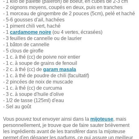
- 1 kilo de palette (paleron) de boeuf, en cubes de 2-3 cm
- 2 oignons moyens, coupés en deux, puis en tranches
- 1 morceau de gingembre de 2 pouces (5cm), pelé et haché
- 5-6 gousses d'ail, hachées
- 1 piment chili vert, haché
- 1
cardamome noire
(ou 4 vertes, écrasées)
- 3 feuilles de cannelle ou de laurier
- 1 bâton de cannelle
- 5 clous de girofle
- 1 c. à thé (cc) de poivre noir entier
- 1 c. à soupe de grains de fenouil
- 2 c. à thé (cc) de
garam masala
- 1 c. à thé de poudre de chili (facultatif)
- 2 pincées de noix de muscade
- 1 c. à thé (cc) de curcuma
- 3 c. à soupe d'huile d'olive
- 1/2 de tasse (125ml) d'eau
- Sel au goût
Vous pouvez tout envoyer ainsi dans la
mijoteuse
, mais
personnellement, je trouve que de faire sauter brièvement
les ingrédients avant de les transférer dans la mijoteuse
permet d'en dégager les parfums, ce qui assure un meilleur