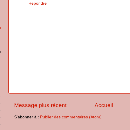
Répondre
u
n
Message plus récent
Accueil
S'abonner à :
Publier des commentaires (Atom)