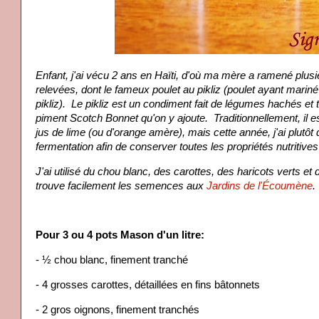
Enfant, j'ai vécu 2 ans en Haïti, d'où ma mère a ramené plus
relevées, dont le fameux poulet au pikliz (poulet ayant mari
pikliz). Le pikliz est un condiment fait de légumes hachés et t
piment Scotch Bonnet qu'on y ajoute. Traditionnellement, il es
jus de lime (ou d'orange amère), mais cette année, j'ai plutôt d
fermentation afin de conserver toutes les propriétés nutritives
J'ai utilisé du chou blanc, des carottes, des haricots verts e
trouve facilement les semences aux
Jardins de l'Écoumène
Pour 3 ou 4 pots Mason d'un litre:
- ½ chou blanc, finement tranché
- 4 grosses carottes, détaillées en fins bâtonnets
- 2 gros oignons, finement tranchés