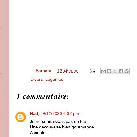
à
Posted by
Barbara
at
12:46 a.m.
Labels:
Divers
,
Légumes
1 commentaire:
s
Nadji
9/12/2020 6:32 p.m.
Je ne connaissais pas du tout.
Une découverte bien gourmande.
A bientôt