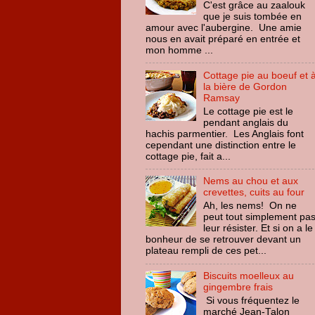
C'est grâce au zaalouk
que je suis tombée en
amour avec l'aubergine. Une amie
nous en avait préparé en entrée et
mon homme ...
Cottage pie au boeuf et 
la bière de Gordon
Ramsay
Le cottage pie est le
pendant anglais du
hachis parmentier. Les Anglais font
cependant une distinction entre le
cottage pie, fait a...
Nems au chou et aux
crevettes, cuits au four
Ah, les nems! On ne
peut tout simplement pa
leur résister. Et si on a le
bonheur de se retrouver devant un
plateau rempli de ces pet...
Biscuits moelleux au
gingembre frais
Si vous fréquentez le
marché Jean-Talon