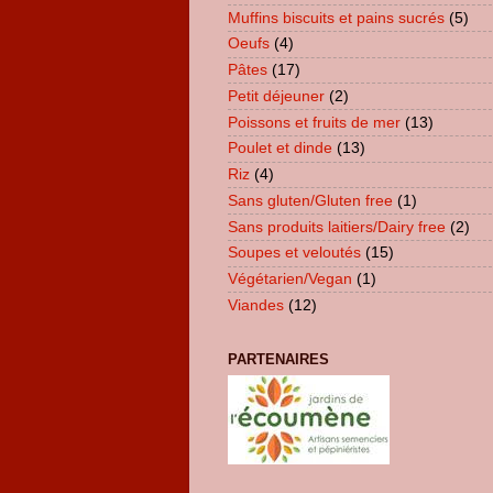
Muffins biscuits et pains sucrés
(5)
Oeufs
(4)
Pâtes
(17)
Petit déjeuner
(2)
Poissons et fruits de mer
(13)
Poulet et dinde
(13)
Riz
(4)
Sans gluten/Gluten free
(1)
Sans produits laitiers/Dairy free
(2)
Soupes et veloutés
(15)
Végétarien/Vegan
(1)
Viandes
(12)
PARTENAIRES